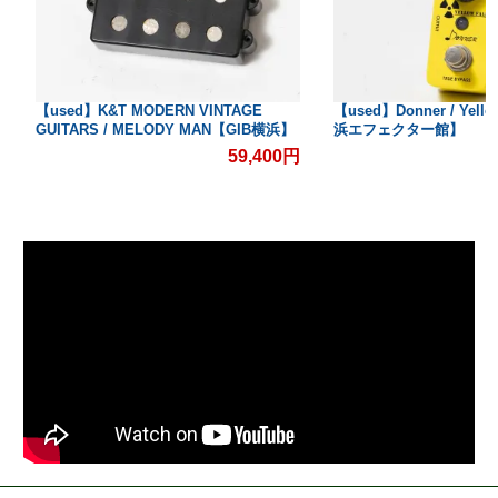
【used】K&T MODERN VINTAGE
【used】Donner / Yello
GUITARS / MELODY MAN【GIB横浜】
浜エフェクター館】
59,400円