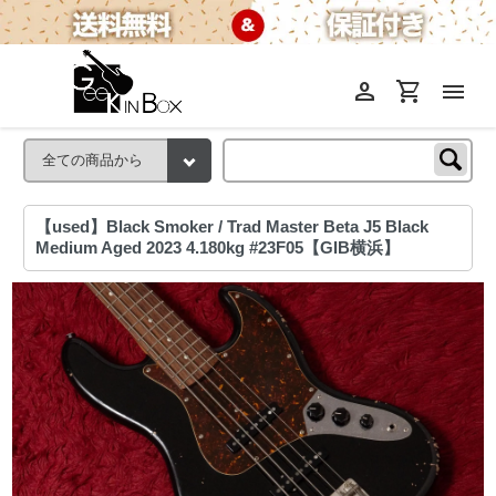
person
shopping_cart
menu
【used】Black Smoker / Trad Master Beta J5 Black
Medium Aged 2023 4.180kg #23F05【GIB横浜】