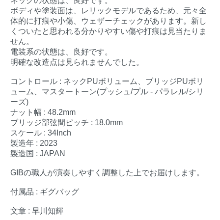
ネックの状態は、良好です。
ボディや塗装面は、レリックモデルであるため、元々全
体的に打痕や小傷、ウェザーチェックがあります。新し
くついたと思われる分かりやすい傷や打痕は見当たりま
せん。
電装系の状態は、良好です。
明確な改造点は見られませんでした。
コントロール : ネックPUボリューム、ブリッジPUボリ
ューム、マスタートーン(プッシュ/プル - パラレル/シリ
ーズ)
ナット幅 : 48.2mm
ブリッジ部弦間ピッチ : 18.0mm
スケール : 34Inch
製造年 : 2023
製造国 : JAPAN
GIBの職人が演奏しやすく調整した上でお届けします。
付属品 : ギグバッグ
文章 : 早川知輝