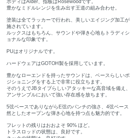
ボディはAlder、指板はRosewoodです。
豊かなミドルレンジを生み出す王道の組み合わせ。
塗装は全てラッカーで行われ、美しいエイジング加工が
施されています。
ルックスはもちろん、サウンドや弾き心地もトラディシ
ョナルな印象です。
PUはオリジナルです。
ハードウェアはGOTOH製を採用しています。
豊かなローエンドを持ったサウンドは、ベースらしいポ
ジショニングをする上で非常に役立ちます。
そのうえでJBタイプらしいアタッキーな高音域を備え、
アンサンブルにおいて強い存在感を放ちます。
5弦ベースでありながらE弦のパンチの強さ、4弦ベース
然としたオープンな弾き心地を持つ点も魅力的です。
フレットの残りはおおよそ 90% ほど。
トラスロッドの状態は、良好です。