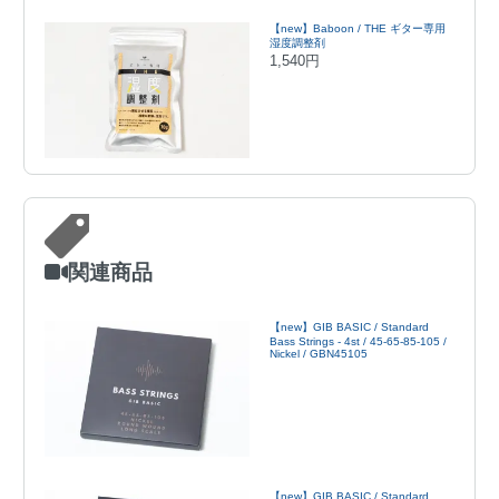
【new】Baboon / THE ギター専用
湿度調整剤
1,540円
関連商品
【new】GIB BASIC / Standard
Bass Strings - 4st / 45-65-85-105 /
Nickel / GBN45105
【new】GIB BASIC / Standard