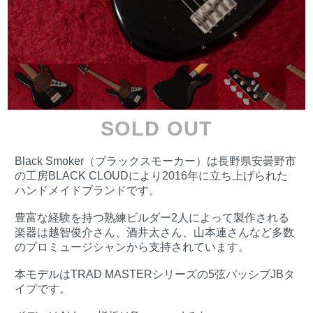
SOLD OUT
Black Smoker（ブラックスモーカー）は長野県安曇野市
の工房BLACK CLOUDにより2016年に立ち上げられた
ハンドメイドブランドです。
豊富な経験を持つ熟練ビルダー2人によって製作される
楽器は越智俊介さん、酒井太さん、山本連さんなど多数
のプロミュージシャンから支持されています。
本モデルはTRAD MASTERシリーズの5弦パッシブJBタ
イプです。