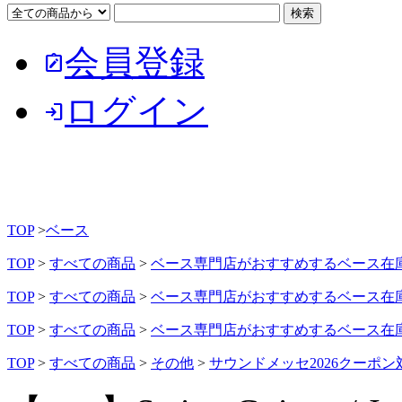
会員登録
note_alt
ログイン
login
TOP
>
ベース
TOP
>
すべての商品
>
ベース専門店がおすすめするベース在
TOP
>
すべての商品
>
ベース専門店がおすすめするベース在
TOP
>
すべての商品
>
ベース専門店がおすすめするベース在
TOP
>
すべての商品
>
その他
>
サウンドメッセ2026クーポン