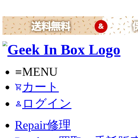
MENU
menu
カート
shopping_cart
ログイン
person
Repair
修理