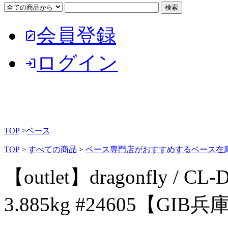
会員登録
note_alt
ログイン
login
TOP
>
ベース
TOP
>
すべての商品
>
ベース専門店がおすすめするベース在
【outlet】dragonfly / CL
3.885kg #24605【GIB兵