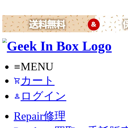
MENU
menu
カート
shopping_cart
ログイン
person
Repair
修理