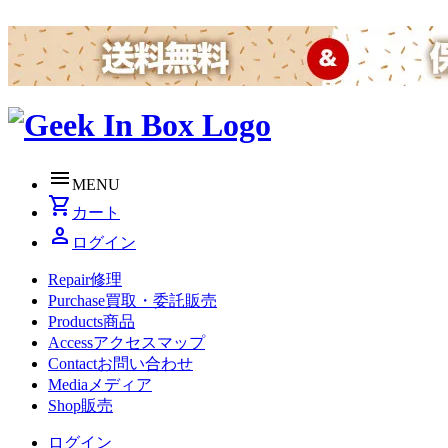
menu
MENU
shopping_cart
カート
person
ログイン
Repair
修理
Purchase
買取・委託販売
Products
商品
Access
アクセスマップ
Contact
お問い合わせ
Media
メディア
Shop
販売
ログイン