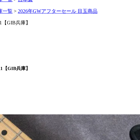
庫一覧
>
2026年GWアフターセール 目玉商品
 #4011【GIB兵庫】
 #4011【GIB兵庫】