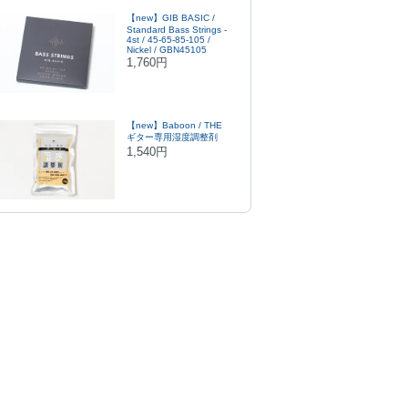
【new】GIB BASIC /
Standard Bass Strings -
4st / 45-65-85-105 /
Nickel / GBN45105
1,760円
【new】Baboon / THE
ギター専用湿度調整剤
1,540円