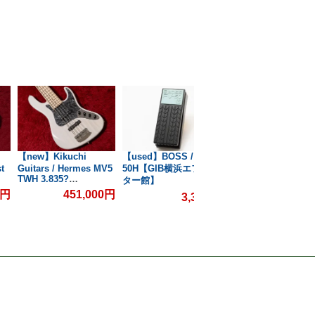
【new】Kikuchi
【used】BOSS / FV-
【used】BOSS / OS
t
Guitars / Hermes MV5
50H【GIB横浜エフェク
OverDrive/Distorti
TWH 3.835?
ター館】
横浜エフェクター館
B
#751【GIB横浜】
0円
451,000円
3,300円
6,6