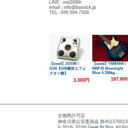
LINE : vwj2699r
email : info@bassick.jp
TEL : 045 594 7308
【used】Phil Jones
【used】ZOOM /
【used】YAMAHA /
浜
Bass / BP-800【GIB横
G1N【GIB横浜エフェ
BBP35 Moonlight
Blue 4.390kg
浜】
クター館】
#ILM248E【GIB横
187,00
0円
88,000円
3,300円
古物商許可証
神奈川県公安委員会 第451370013
© 2016- 2026/
Geek IN Box
. All R