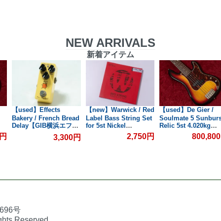
NEW ARRIVALS
新着アイテム
【used】Effects
【new】Warwick / Red
【used】De Gier /
Bakery / French Bread
Label Bass String Set
Soulmate 5 Sunburs
Delay【GIB横浜エフェ
for 5st Nickel
Relic 5st 4.020kg
浜】
045/135【GIB兵庫】
#147【委託品】【GI
クター館】
0円
2,750円
800,80
3,300円
横浜】
696号
ights Reserved.