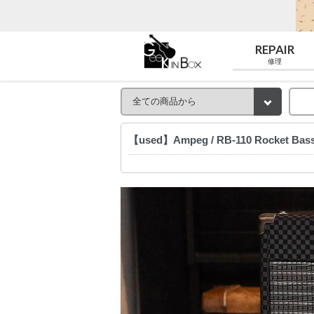
REPAIR
修理
【used】Ampeg / RB-110 Rocket B