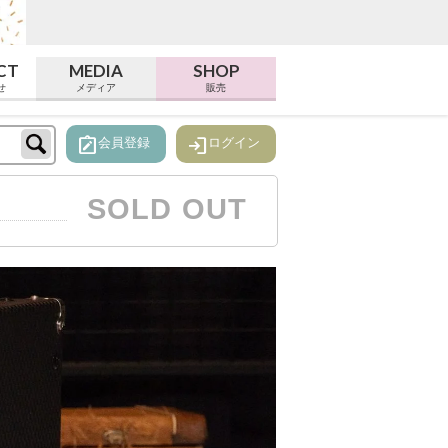
CT
MEDIA
SHOP
せ
メディア
販売
note_alt
login
会員登録
ログイン
SOLD OUT