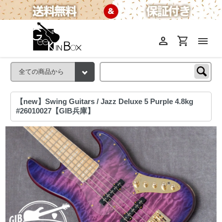
person
shopping_cart
menu
【new】Swing Guitars / Jazz Deluxe 5 Purple 4.8kg
#26010027【GIB兵庫】