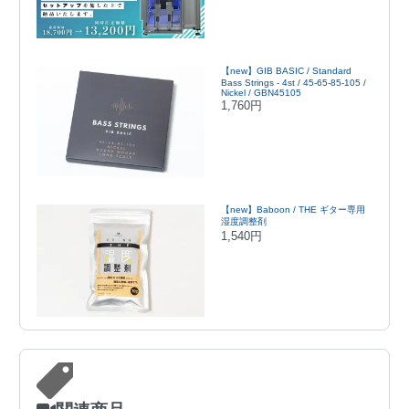
【new】GIB BASIC / Standard
Bass Strings - 4st / 45-65-85-105 /
Nickel / GBN45105
1,760円
【new】Baboon / THE ギター専用
湿度調整剤
1,540円