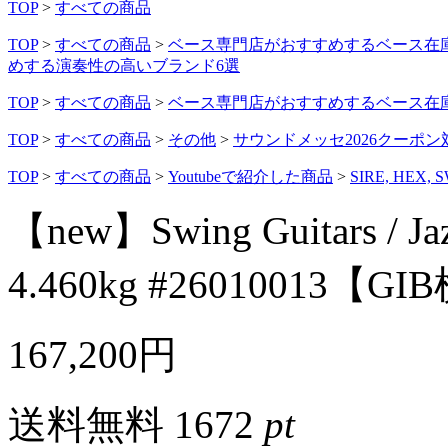
TOP
>
すべての商品
TOP
>
すべての商品
>
ベース専門店がおすすめするベース在
めする演奏性の高いブランド6選
TOP
>
すべての商品
>
ベース専門店がおすすめするベース在
TOP
>
すべての商品
>
その他
>
サウンドメッセ2026クーポン
TOP
>
すべての商品
>
Youtubeで紹介した商品
>
SIRE, HEX, 
【new】Swing Guitars / Jaz
4.460kg #26010013【G
167,200円
送料無料
1672
pt