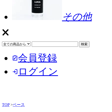
その他
会員登録
note_alt
ログイン
login
TOP
>
ベース