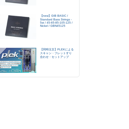
【new】GIB BASIC /
Standard Bass Strings -
5st / 45-65-85-105-125 /
Nickel / GBN45125
【同時注文】PLEKによる
スキャン・フレットすり
合わせ・セットアップ