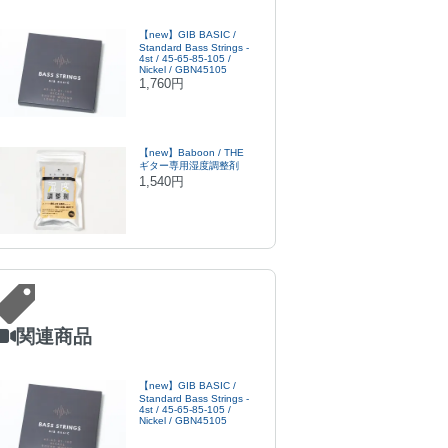
【new】GIB BASIC /
Standard Bass Strings -
4st / 45-65-85-105 /
Nickel / GBN45105
1,760円
【new】Baboon / THE
ギター専用湿度調整剤
1,540円
関連商品
【new】GIB BASIC /
Standard Bass Strings -
4st / 45-65-85-105 /
Nickel / GBN45105