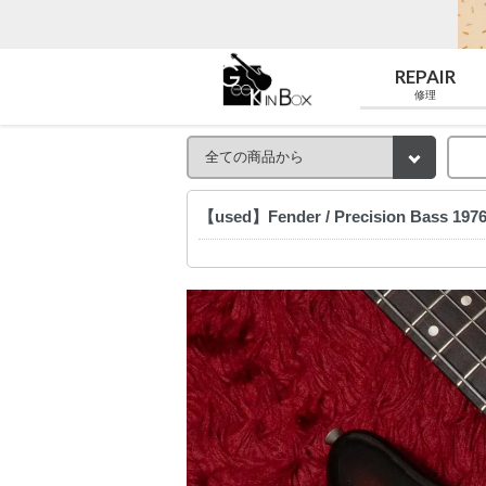
REPAIR
修理
【used】Fender / Precision Bass 19