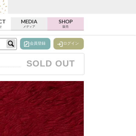
CT
MEDIA
SHOP
せ
メディア
販売
note_alt
login
会員登録
ログイン
SOLD OUT