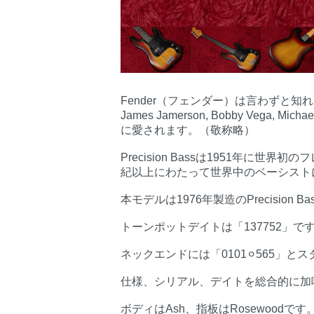
Fender（フェンダー）は言わずと
James Jamerson, Bobby Veg
に愛されます。（敬称略）
Precision Bassは1951年
紀以上にわたって世界中のベーシスト
本モデルは1976年製造のPrecision B
トーンポットデイトは「137752」で
ネックエンドには「0101⚪︎565」と
仕様、シリアル、デイトを総合的に加味
ボディはAsh、指板はRosewoodです