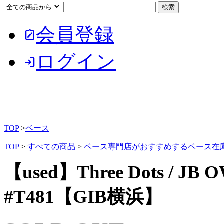
会員登録
note_alt
ログイン
login
TOP
>
ベース
TOP
>
すべての商品
>
ベース専門店がおすすめするベース在
【used】Three Dots / JB O
#T481【GIB横浜】