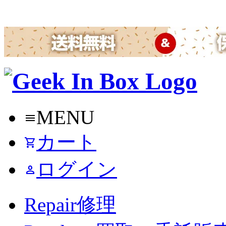
MENU
menu
カート
shopping_cart
ログイン
person
Repair
修理