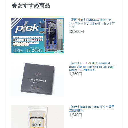
おすすめ商品
【同時注文】PLEKによるスキャ
ン・フレットすり合わせ・セットア
ップ
13,200円
【new】GIB BASIC / Standard
Bass Strings - 4st / 45-65-85-105 /
Nickel / GBN45105
1,760円
【new】Baboon / THE ギター専用
湿度調整剤
1,540円