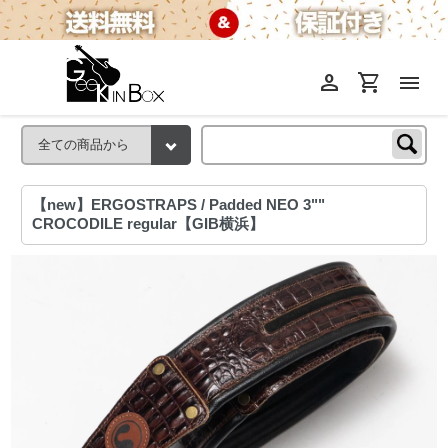
person
shopping_cart
menu
【new】ERGOSTRAPS / Padded NEO 3""
CROCODILE regular【GIB横浜】