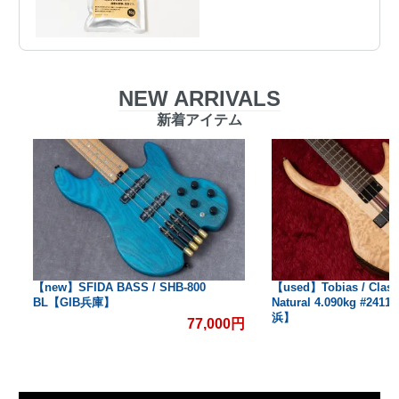
NEW ARRIVALS
新着アイテム
【new】SFIDA BASS / SHB-800
【used】Tobias / Classic
BL【GIB兵庫】
Natural 4.090kg #2411
浜】
77,000円