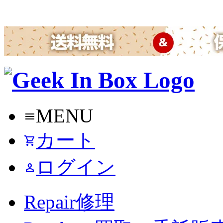
MENU
menu
カート
shopping_cart
ログイン
person
Repair
修理