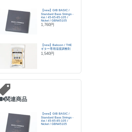
【new】GIB BASIC /
Standard Bass Strings -
4st / 45-65-85-105 /
Nickel / GBN45105
1,760円
【new】Baboon / THE
ギター専用湿度調整剤
1,540円
関連商品
【new】GIB BASIC /
Standard Bass Strings -
4st / 45-65-85-105 /
Nickel / GBN45105