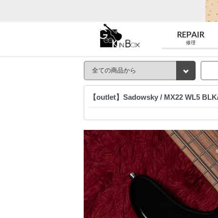
REPAIR
修理
【outlet】Sadowsky / MX22 WL5 BL