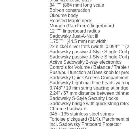
34"""" (864 mm) long scale
Bolt-on construction
Okoume body
Roasted Maple neck
Morado (Pau Ferro) fingerboard
12"""" fingerboard radius
Sadowsky Just-A-Nut III
1.75"""" (44.5 mm) nut width
22 nickel silver frets (width: 0.094"""" 
Sadowsky passive J-Style Single Coil 
Sadowsky passive J-Style Single Coil p
Active Sadowsky 2-way electronics
Controls for Volume / Balance / Treble 
Push/pull function at Bass knob for p
Sadowsky Quick Access Compartment
Sadowsky Light machine heads with o
0.748” / 19 mm string spacing at bridge
2.24” / 57 mm distance between thinnest
Sadowsky S-Style Security Locks
Sadowsky bridge with quick string rel
Chrome hardware
045 - 135 stainless steel strings
Tortoise pickguard (BLK), Parchment 
Incl. Sadowsky Fretboard Protector