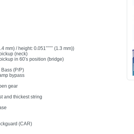
(2.4 mm) / height: 0.051"""" (1.3 mm))
pickup (neck)
ickup in 60's position (bridge)
/ Bass (P/P)
reamp bypass
pen gear
 and thickest string
ease
pickguard (CAR)