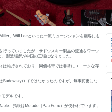
 Miller、Will Leeといった一流ミュージシャンを顧客にも
は日本で製造を行っていましたが、サドウスキー製品の流通をワーウ
従って、製造場所が中国の工場になりました。
ィは維持されており、同価格帯では非常にユニークな存
出た当初はSadowskyロゴではなかったのですが、無事変更にな
eeモデルです。
Maple、指板はMorado（Pau Ferro）が使われています。