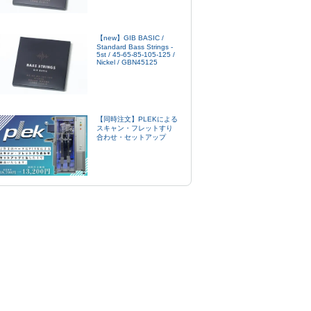
【new】GIB BASIC /
Standard Bass Strings -
5st / 45-65-85-105-125 /
Nickel / GBN45125
【同時注文】PLEKによる
スキャン・フレットすり
合わせ・セットアップ