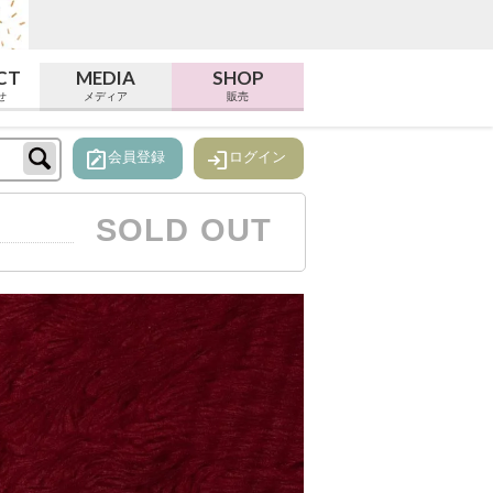
CT
MEDIA
SHOP
せ
メディア
販売
note_alt
login
会員登録
ログイン
SOLD OUT