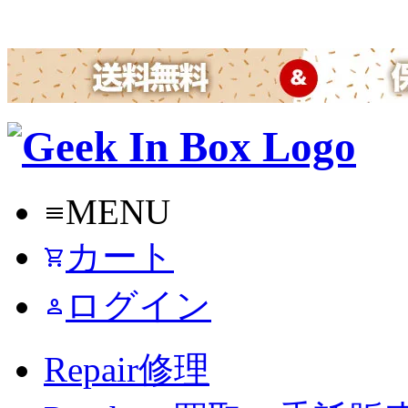
MENU
menu
カート
shopping_cart
ログイン
person
Repair
修理