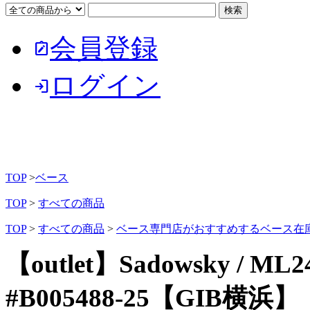
会員登録
note_alt
ログイン
login
TOP
>
ベース
TOP
>
すべての商品
TOP
>
すべての商品
>
ベース専門店がおすすめするベース在
【outlet】Sadowsky / ML2
#B005488-25【GIB横浜】