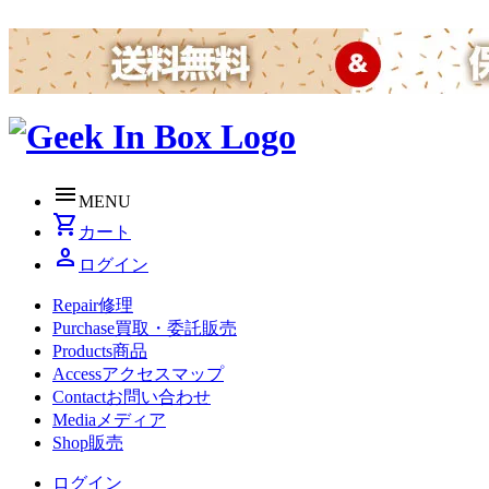
menu
MENU
shopping_cart
カート
person
ログイン
Repair
修理
Purchase
買取・委託販売
Products
商品
Access
アクセスマップ
Contact
お問い合わせ
Media
メディア
Shop
販売
ログイン