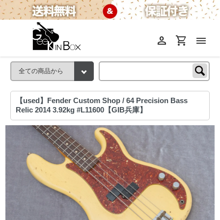
person
shopping_cart
menu
【used】Fender Custom Shop / 64 Precision Bass
Relic 2014 3.92kg #L11600【GIB兵庫】