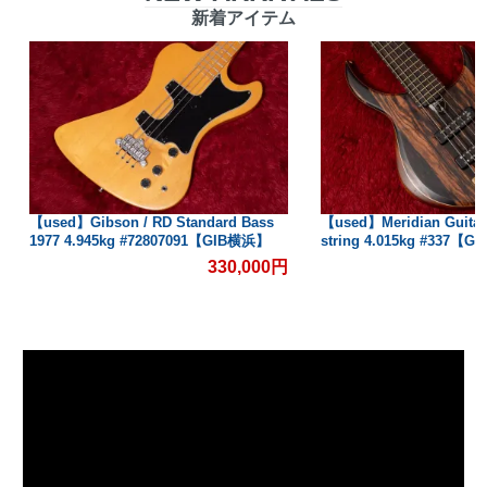
新着アイテム
【used】Gibson / RD Standard Bass
【used】Meridian Guitars 
1977 4.945kg #72807091【GIB横浜】
string 4.015kg #337【
330,000円