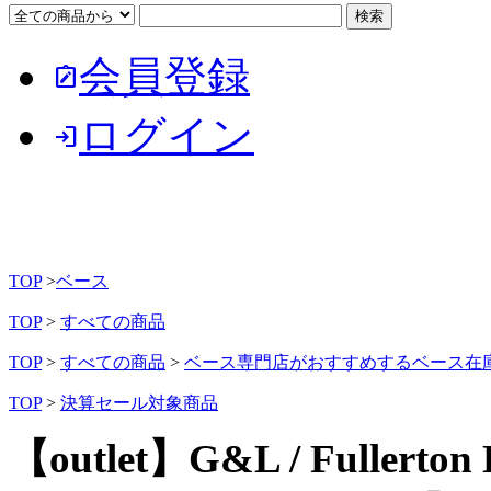
会員登録
note_alt
ログイン
login
TOP
>
ベース
TOP
>
すべての商品
TOP
>
すべての商品
>
ベース専門店がおすすめするベース在
TOP
>
決算セール対象商品
【outlet】G&L / Fullerton