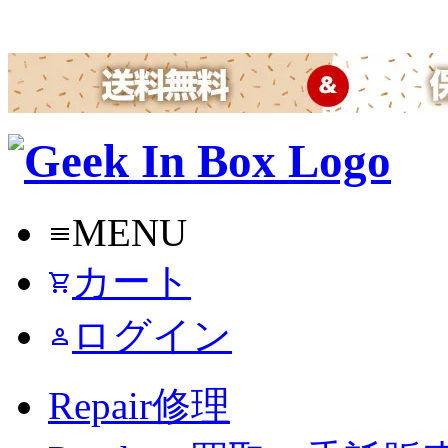
MENU
menu
カート
shopping_cart
ログイン
person
Repair
修理