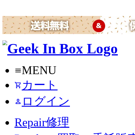
MENU
menu
カート
shopping_cart
ログイン
person
Repair
修理