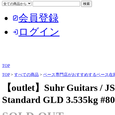
会員登録
note_alt
ログイン
login
TOP
TOP
>
すべての商品
>
ベース専門店がおすすめするベース在
【outlet】Suhr Guitars / JS
Standard GLD 3.535kg #8