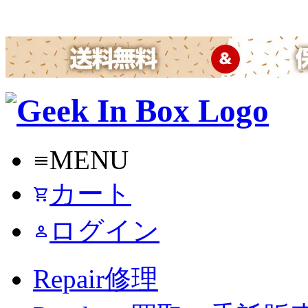
MENU
menu
カート
shopping_cart
ログイン
person
Repair
修理