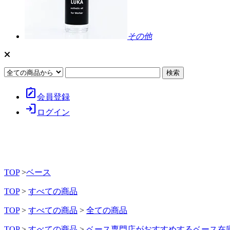
その他
note_alt
会員登録
login
ログイン
TOP
>
ベース
TOP
>
すべての商品
TOP
>
すべての商品
>
全ての商品
TOP
>
すべての商品
>
ベース専門店がおすすめするベース在