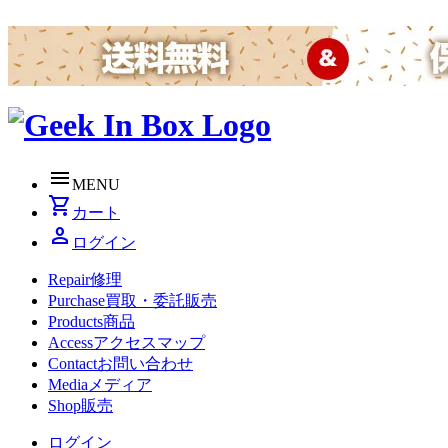
menu
MENU
shopping_cart
カート
person
ログイン
Repair
修理
Purchase
買取・委託販売
Products
商品
Access
アクセスマップ
Contact
お問い合わせ
Media
メディア
Shop
販売
ログイン