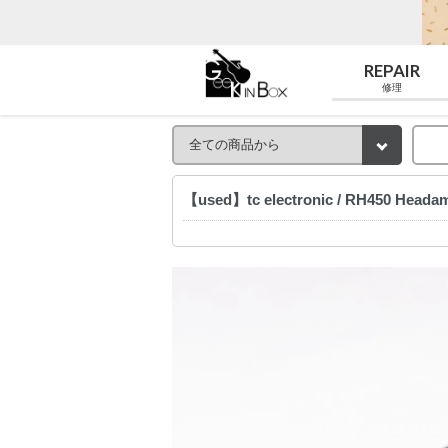
REPAIR
修理
【used】tc electronic / RH450 He