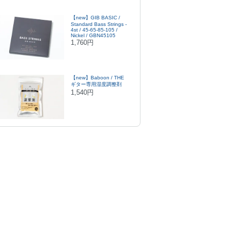
【new】GIB BASIC /
Standard Bass Strings -
4st / 45-65-85-105 /
Nickel / GBN45105
1,760円
【new】Baboon / THE
ギター専用湿度調整剤
1,540円