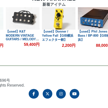
新着アイテム
【used】K&T
【used】Donner /
【used】Phil Jones
タ
MODERN VINTAGE
Yellow Fall【GIB横浜
Bass / BP-800【GI
GUITARS / MELODY
エフェクター館】
浜】
MAN【GIB横浜】
59,400円
0円
2,200円
88,00
696号
ights Reserved.