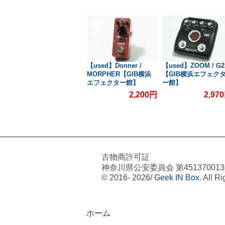
 /
【used】ARION /
【used】Donner /
【used】ZOOM / G2
DDM-1 Digital
MORPHER【GIB横浜
【GIB横浜エフェク
Delay【GIB横浜エフェ
エフェクター館】
ー館】
0円
クター館】
4,400円
2,200円
2,97
古物商許可証
神奈川県公安委員会 第451370013
© 2016- 2026/
Geek IN Box
. All R
ホーム