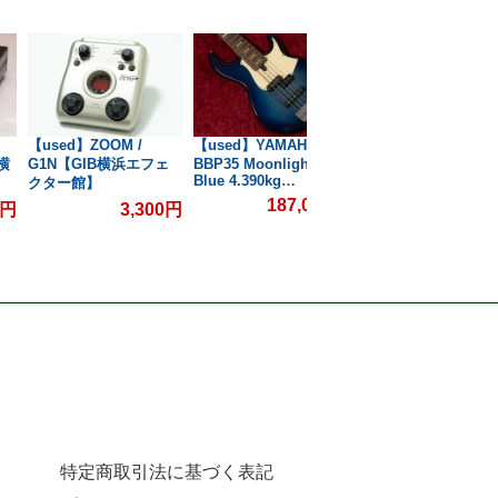
【used】ZOOM /
【used】YAMAHA /
【used】Effects
B横
G1N【GIB横浜エフェ
BBP35 Moonlight
Bakery / French Bre
Blue 4.390kg
Delay【GIB横浜エ
クター館】
#ILM248E【GIB横浜】
クター館】
187,000円
3,30
0円
3,300円
特定商取引法に基づく表記