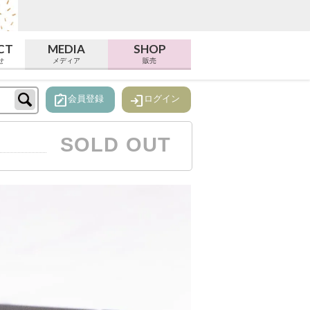
CT
MEDIA
SHOP
せ
メディア
販売
note_alt
login
会員登録
ログイン
SOLD OUT