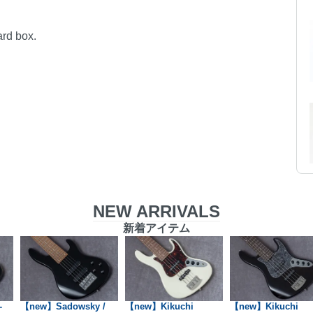
ard box.
NEW ARRIVALS
新着アイテム
-
【new】Sadowsky /
【new】Kikuchi
【new】Kikuchi