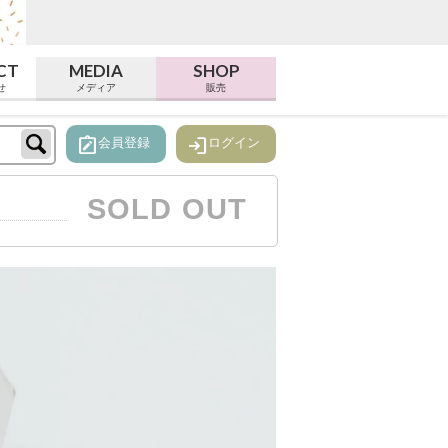
CT
MEDIA
SHOP
せ
メディア
販売
note_alt
login
会員登録
ログイン
SOLD OUT