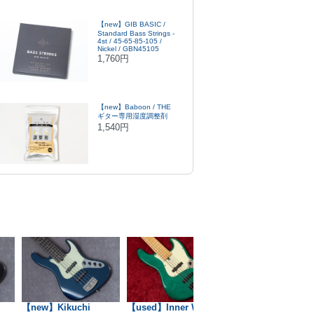
【new】GIB BASIC /
Standard Bass Strings -
4st / 45-65-85-105 /
Nickel / GBN45105
1,760円
【new】Baboon / THE
ギター専用湿度調整剤
1,540円
【new】Kikuchi
【used】Inner Wood /
【used】YAMAHA 