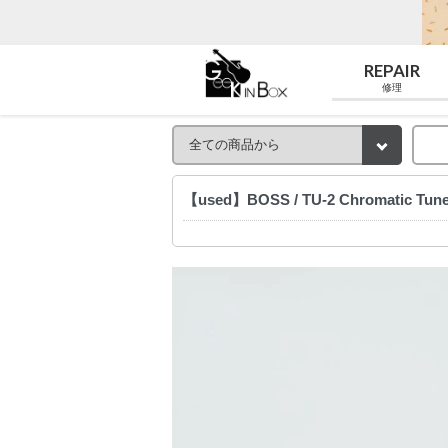
REPAIR
修理
【used】BOSS / TU-2 Chromatic T