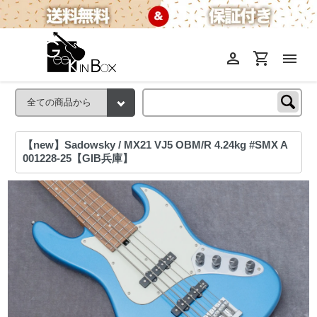
person
shopping_cart
menu
【new】Sadowsky / MX21 VJ5 OBM/R 4.24kg #SMX A
001228-25【GIB兵庫】