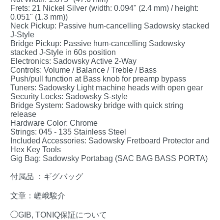
Frets: 21 Nickel Silver (width: 0.094" (2.4 mm) / height:
0.051" (1.3 mm))
Neck Pickup: Passive hum-cancelling Sadowsky stacked
J-Style
Bridge Pickup: Passive hum-cancelling Sadowsky
stacked J-Style in 60s position
Electronics: Sadowsky Active 2-Way
Controls: Volume / Balance / Treble / Bass
Push/pull function at Bass knob for preamp bypass
Tuners: Sadowsky Light machine heads with open gear
Security Locks: Sadowsky S-style
Bridge System: Sadowsky bridge with quick string
release
Hardware Color: Chrome
Strings: 045 - 135 Stainless Steel
Included Accessories: Sadowsky Fretboard Protector and
Hex Key Tools
Gig Bag: Sadowsky Portabag (SAC BAG BASS PORTA)
付属品 ：ギグバッグ
文章：嵯峨駿介
◯GIB, TONIQ保証について