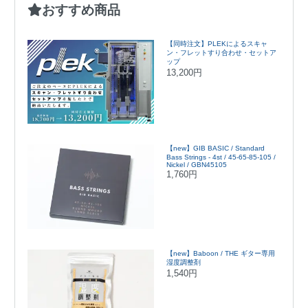
おすすめ商品
【同時注文】PLEKによるスキャ
ン・フレットすり合わせ・セットア
ップ
13,200円
【new】GIB BASIC / Standard
Bass Strings - 4st / 45-65-85-105 /
Nickel / GBN45105
1,760円
【new】Baboon / THE ギター専用
湿度調整剤
1,540円