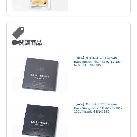
関連商品
【new】GIB BASIC / Standard
Bass Strings - 4st / 45-65-85-105 /
Nickel / GBN45105
【new】GIB BASIC / Standard
Bass Strings - 5st / 45-65-85-105-
125 / Nickel / GBN45125