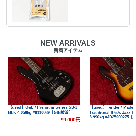
NEW ARRIVALS
新着アイテム
【used】G&L / Premium Series SB-2
【used】Fender / Made i
BLK 4.050kg #8110089【GIB横浜】
Traditional II 60s Jazz B
3.990kg #JD25000275
99,000円