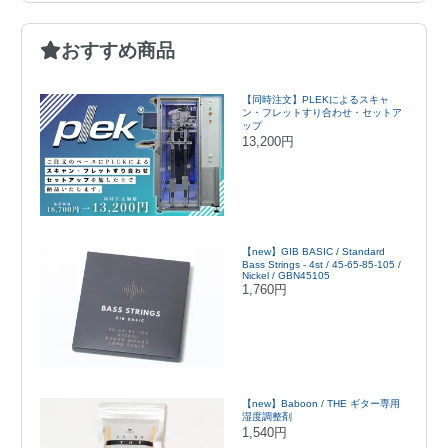
おすすめ商品
【同時注文】PLEKによるスキャ
ン・フレットすり合わせ・セットア
ップ
13,200円
【new】GIB BASIC / Standard
Bass Strings - 4st / 45-65-85-105 /
Nickel / GBN45105
1,760円
【new】Baboon / THE ギター専用
湿度調整剤
1,540円