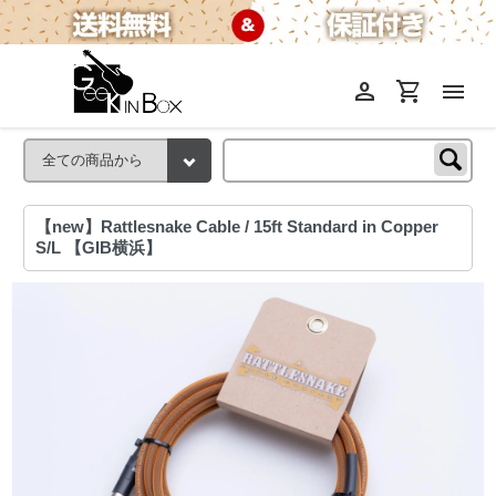
person
shopping_cart
menu
【new】Rattlesnake Cable / 15ft Standard in Copper
S/L 【GIB横浜】