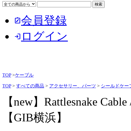
会員登録
note_alt
ログイン
login
TOP
>
ケーブル
TOP
>
すべての商品
>
アクセサリー、パーツ
>
シールドケー
【new】Rattlesnake Cable / 
【GIB横浜】