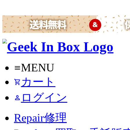
MENU
menu
カート
shopping_cart
ログイン
person
Repair
修理