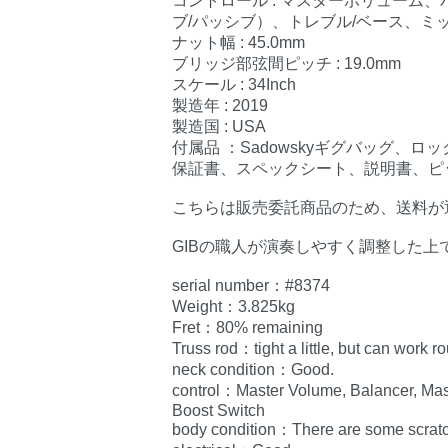
コントロール : マスターボリューム、
ブ/パッシブ）、トレブル/ベース、ミ
ナット幅 : 45.0mm
ブリッジ部弦間ピッチ : 19.0mm
スケール : 34Inch
製造年 : 2019
製造国 : USA
付属品 ：Sadowskyギグバッグ
保証書、スペックシート、説明書、ピ
こちらは販売委託商品のため、送料が
GIBの職人が演奏しやすく調整した上
serial number：#8374
Weight：3.825kg
Fret：80% remaining
Truss rod：tight a little, but can work ro
neck condition：Good.
control：Master Volume, Balancer, Mast
Boost Switch
body condition：There are some scratche