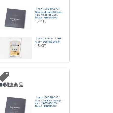
【new】GIB BASIC /
Standard Bass Strings -
4st / 45-65-85-105 /
Nickel / GBN45105
1,760円
【new】Baboon / THE
ギター専用湿度調整剤
1,540円
関連商品
【new】GIB BASIC /
Standard Bass Strings -
4st / 45-65-85-105 /
Nickel / GBN45105