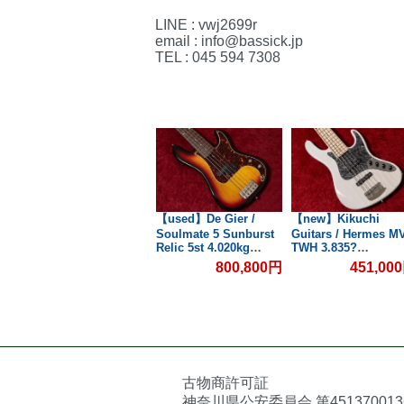
LINE : vwj2699r
email : info@bassick.jp
TEL : 045 594 7308
【new】Warwick / Red
【used】De Gier /
【new】Kikuchi
ad
Label Bass String Set
Soulmate 5 Sunburst
Guitars / Hermes M
ェ
for 5st Nickel
Relic 5st 4.020kg
TWH 3.835?
045/135【GIB兵庫】
#147【委託品】【GIB
#751【GIB横浜】
2,750円
800,800円
451,00
0円
横浜】
古物商許可証
神奈川県公安委員会 第451370013