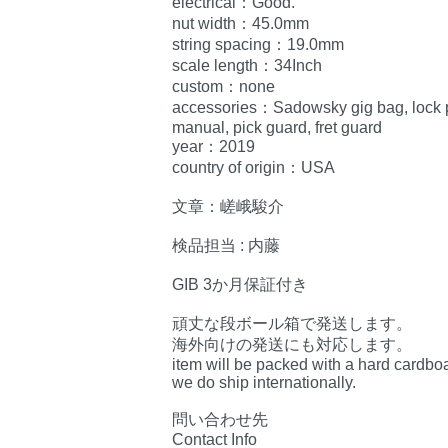
electrical：Good.
nut width：45.0mm
string spacing：19.0mm
scale length：34Inch
custom：none
accessories：Sadowsky gig bag, lock pin
manual, pick guard, fret guard
year：2019
country of origin：USA
文章：嵯峨駿介
検品担当 : 内藤
GIB 3か月保証付き
頑丈な段ボール箱で発送します。
海外向けの発送にも対応します。
item will be packed with a hard cardbo
we do ship internationally.
問い合わせ先
Contact Info