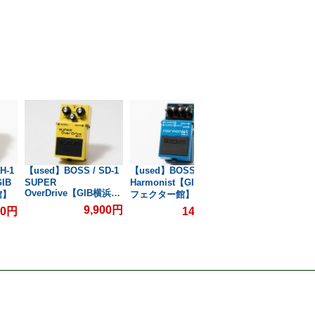
H-1
【used】BOSS / SD-1
【used】BOSS / PS-6
【used】Atelier Z 
IB
SUPER
Harmonist【GIB横浜エ
M#245 NAT 4.590k
OverDrive【GIB横浜エ
#34607【GIB横浜
館】
フェクター館】
フェクター館】
9,900円
209,0
00円
14,300円