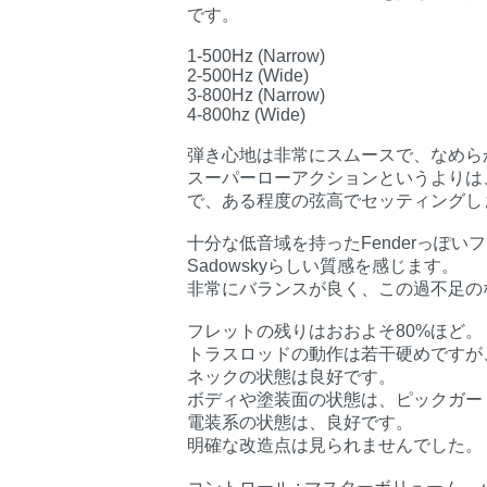
です。
1-500Hz (Narrow)
2-500Hz (Wide)
3-800Hz (Narrow)
4-800hz (Wide)
弾き心地は非常にスムースで、なめら
スーパーローアクションというよりは
で、ある程度の弦高でセッティングし
十分な低音域を持ったFenderっぽ
Sadowskyらしい質感を感じます。
非常にバランスが良く、この過不足の
フレットの残りはおおよそ80%ほど。
トラスロッドの動作は若干硬めですが、
ネックの状態は良好です。
ボディや塗装面の状態は、ピックガー
電装系の状態は、良好です。
明確な改造点は見られませんでした。