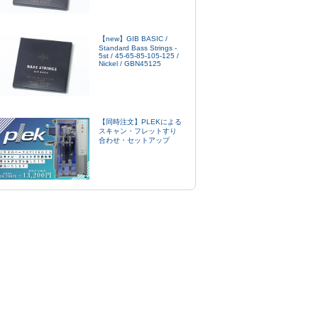
【new】GIB BASIC /
Standard Bass Strings -
5st / 45-65-85-105-125 /
Nickel / GBN45125
【同時注文】PLEKによる
スキャン・フレットすり
合わせ・セットアップ