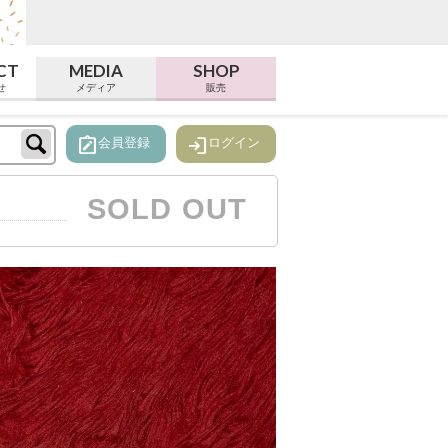
CT
MEDIA
SHOP
せ
メディア
販売
note_alt
login
会員登録
ログイン
SOLD OUT