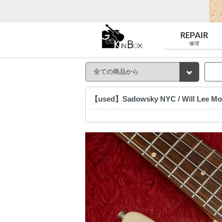
REPAIR
修理
【used】Sadowsky NYC / Will Lee M