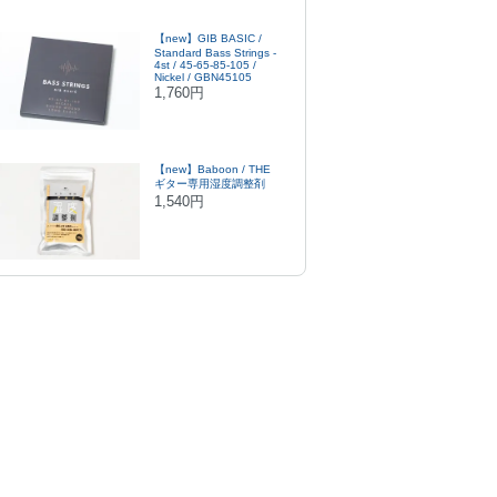
【new】GIB BASIC /
Standard Bass Strings -
4st / 45-65-85-105 /
Nickel / GBN45105
1,760円
【new】Baboon / THE
ギター専用湿度調整剤
1,540円