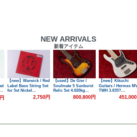
NEW ARRIVALS
新着アイテム
【new】Warwick / Red
【used】De Gier /
【new】Kikuchi
ad
Label Bass String Set
Soulmate 5 Sunburst
Guitars / Hermes M
フェ
for 5st Nickel
Relic 5st 4.020kg
TWH 3.835?
045/135【GIB兵庫】
#147【委託品】【GIB
#751【GIB横浜】
2,750円
800,800円
451,00
0円
横浜】