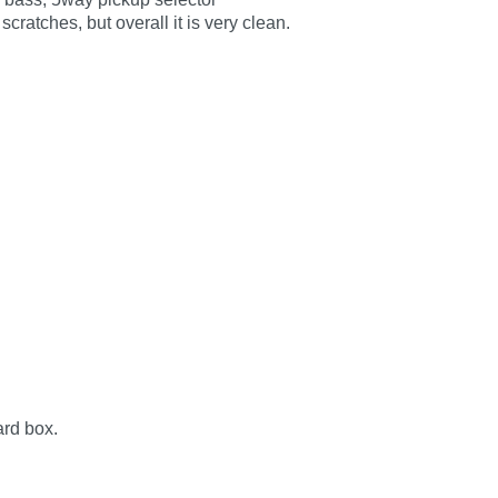
atches, but overall it is very clean.
ard box.