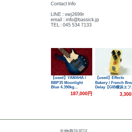
Contact Info
LINE : vwj2699r
email : info@bassick.jp
TEL : 045 534 7133
【used】ZOOM /
【used】YAMAHA /
【used】Effects
B横
G1N【GIB横浜エフェ
BBP35 Moonlight
Bakery / French Bre
Blue 4.390kg
Delay【GIB横浜エ
クター館】
#ILM248E【GIB横浜】
クター館】
187,000円
3,30
0円
3,300円
古物商許可証