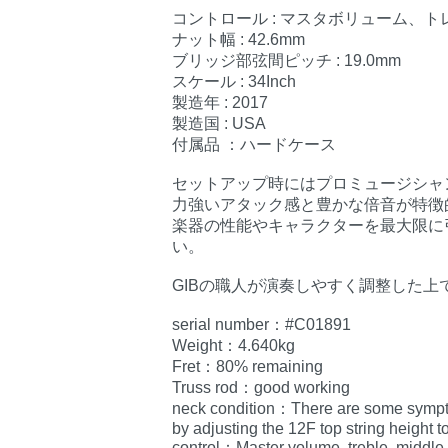
コントロール : マスタボリューム、
ナット幅 : 42.6mm
ブリッジ部弦間ピッチ : 19.0mm
スケール : 34Inch
製造年 : 2017
製造国 : USA
付属品 ：ハードケース
セットアップ時にはプロミュージシャンか
力強いアタック感と豊かな倍音が特徴
楽器の性能やキャラクターを最大限に
い。
GIBの職人が演奏しやすく調整した上
serial number：#C01891
Weight：4.640kg
Fret：80% remaining
Truss rod：good working
neck condition：There are some symptom
by adjusting the 12F top string height 
control：Master volume, treble, middle,