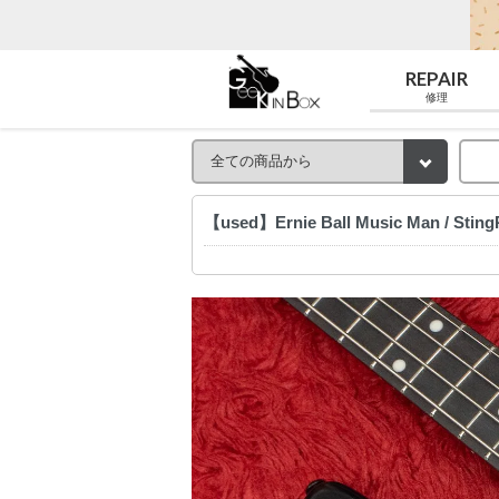
REPAIR
修理
【used】Ernie Ball Music Man / Stin