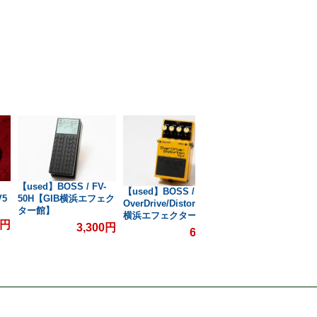
【used】BOSS / FV-
【used】BOSS / C
【used】BOSS / OS-2
V5
50H【GIB横浜エフェク
SUPER Chorus【G
OverDrive/Distortion【GIB
ター館】
横浜エフェクター
横浜エフェクター館】
0円
3,300円
6,6
6,600円