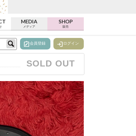
CT
MEDIA
SHOP
せ
メディア
販売
note_alt
login
会員登録
ログイン
SOLD OUT