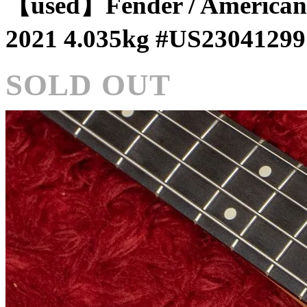
【used】Fender / American Pr
2021 4.035kg #US2304
SOLD OUT