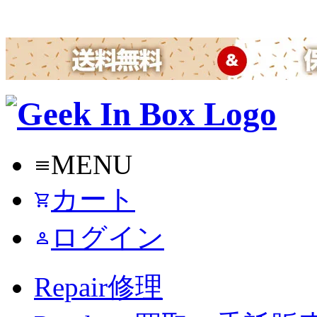
MENU
menu
カート
shopping_cart
ログイン
person
Repair
修理