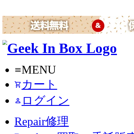
MENU
menu
カート
shopping_cart
ログイン
person
Repair
修理