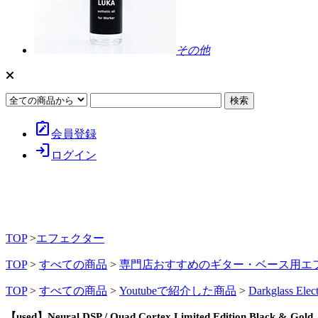
その他
note_alt
会員登録
login
ログイン
TOP
>
エフェクター
TOP
>
すべての商品
>
専門店おすすめのギター・ベース用エ
TOP
>
すべての商品
>
Youtubeで紹介した商品
>
Darkglass Elect
【used】Neural DSP / Quad Cortex Limited Edition Black & 