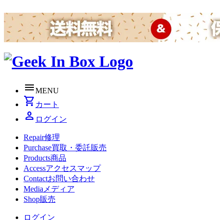
menu
MENU
shopping_cart
カート
person
ログイン
Repair
修理
Purchase
買取・委託販売
Products
商品
Access
アクセスマップ
Contact
お問い合わせ
Media
メディア
Shop
販売
ログイン