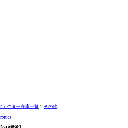
フェクター在庫一覧
>
その他
ronics
Gold【GIB横浜】