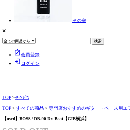
その他
note_alt
会員登録
login
ログイン
TOP
>
その他
TOP
>
すべての商品
>
専門店おすすめのギター・ベース用エ
【used】BOSS / DB-90 Dr. Beat【GIB横浜】