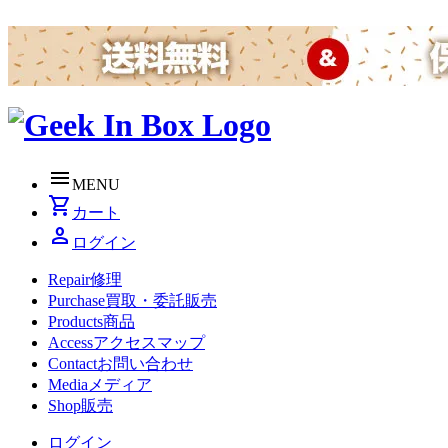
menu
MENU
shopping_cart
カート
person
ログイン
Repair
修理
Purchase
買取・委託販売
Products
商品
Access
アクセスマップ
Contact
お問い合わせ
Media
メディア
Shop
販売
ログイン