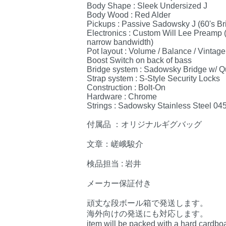
Body Shape : Sleek Undersized J
Body Wood : Red Alder
Pickups : Passive Sadowsky J (60's Br
Electronics : Custom Will Lee Preamp (
narrow bandwidth)
Pot layout : Volume / Balance / Vintage
Boost Switch on back of bass
Bridge system : Sadowsky Bridge w/ Q
Strap system : S-Style Security Locks
Construction : Bolt-On
Hardware : Chrome
Strings : Sadowsky Stainless Steel 
付属品 ：オリジナルギグバッグ
文章：嵯峨駿介
検品担当 : 岩井
メーカー保証付き
頑丈な段ボール箱で発送します。
海外向けの発送にも対応します。
item will be packed with a hard cardbo