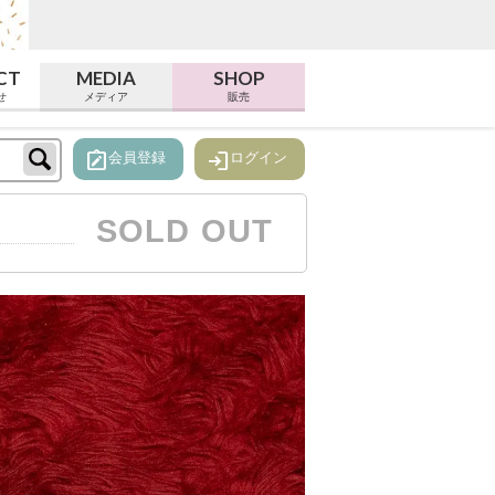
CT
MEDIA
SHOP
せ
メディア
販売
note_alt
login
会員登録
ログイン
SOLD OUT