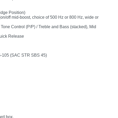
idge Position)
on/off mid-boost, choice of 500 Hz or 800 Hz, wide or
 Tone Control (P/P) / Treble and Bass (stacked), Mid
uick Release
045-105 (SAC STR SBS 45)
ard box.