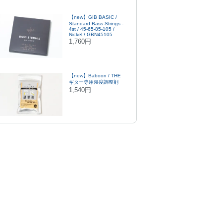
【new】GIB BASIC /
Standard Bass Strings -
4st / 45-65-85-105 /
Nickel / GBN45105
1,760円
【new】Baboon / THE
ギター専用湿度調整剤
1,540円