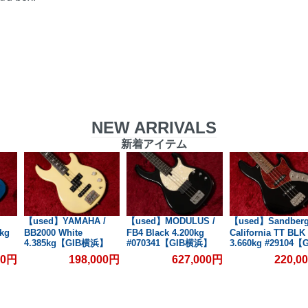
NEW ARRIVALS
新着アイテム
【used】YAMAHA /
【used】MODULUS /
【used】Sandberg
kg
BB2000 White
FB4 Black 4.200kg
California TT BLK
4.385kg【GIB横浜】
#070341【GIB横浜】
3.660kg #29104【
横浜】
00円
198,000円
627,000円
220,0