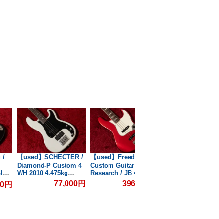
 /
【used】SCHECTER /
【used】Freedom
【used】TUNE / Zi
Diamond-P Custom 4
Custom Guitar
8N Early 1990s
GIB
WH 2010 4.475kg
Research / JB 4st CAR
4.095kg #30420【
#W10122489【GIB横
MH 2015 4.285kg
横浜】
77,000円
396,000円
00円
253,0
#00863【GIB横浜】
浜】