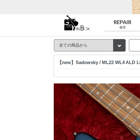
REPAIR
修理
【new】Sadowsky / ML22 WL4 ALD L