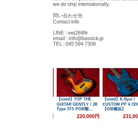
we do ship internationally.
問い合わせ先
Contact Info
LINE : vwj2699r
email : info@bassick.jp
TEL : 045 594 7308
/
【used】Three Dots /
【used】TOP THE
【used】K.Nyui /
g
FB VBM/M 3.775kg
GUITAR GENTLY / JB
CUSTOM PP 4.720
】
#T660【GIB横浜】
Type 3TS PGM製
【GIB横浜】
Jacaranda
00円
154,000円
220,000円
231,0
FingerBoard 4.225kg
【GIB横浜】