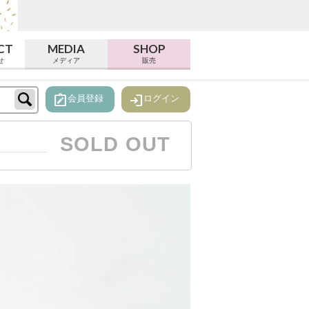
CT
MEDIA
SHOP
せ
メディア
販売
note_alt
login
会員登録
ログイン
SOLD OUT