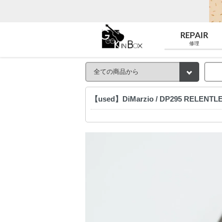
REPAIR
修理
【used】DiMarzio / DP295 RELEN