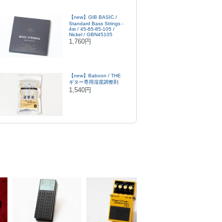
【new】GIB BASIC /
Standard Bass Strings -
4st / 45-65-85-105 /
Nickel / GBN45105
1,760円
【new】Baboon / THE
ギター専用湿度調整剤
1,540円