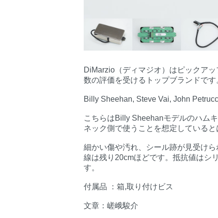
DiMarzio（ディマジオ）はピッ
数の評価を受けるトップブランドです
Billy Sheehan, Steve Vai, J
こちらはBilly Sheehanモデルの
ネック側で使うことを想定していると
細かい傷や汚れ、シール跡が見受けら
線は残り20cmほどです。抵抗値はシリ
す。
付属品 ：箱,取り付けビス
文章：嵯峨駿介