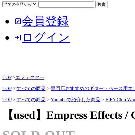
会員登録
note_alt
ログイン
login
TOP
>
エフェクター
TOP
>
すべての商品
>
専門店おすすめのギター・ベース用エ
TOP
>
すべての商品
>
Youtubeで紹介した商品
>
FIFA Club
【used】Empress Effects / 