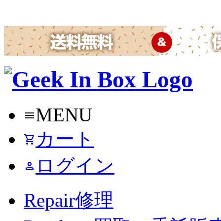
MENU
menu
カート
shopping_cart
ログイン
person
Repair
修理