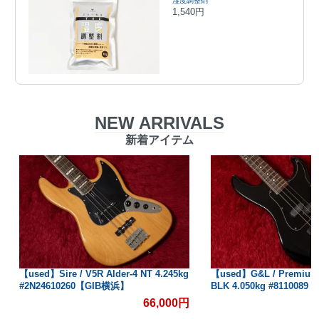
湿度調整剤
1,540円
NEW ARRIVALS
新着アイテム
【used】G&L / Premium Series SB-2
【used】Fender / Made i
BLK 4.050kg #8110089【GIB横浜】
Traditional II 60s Jazz B
3.990kg #JD25000275
99,000円