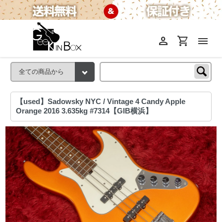
person
shopping_cart
menu
【used】Sadowsky NYC / Vintage 4 Candy Apple
Orange 2016 3.635kg #7314【GIB横浜】