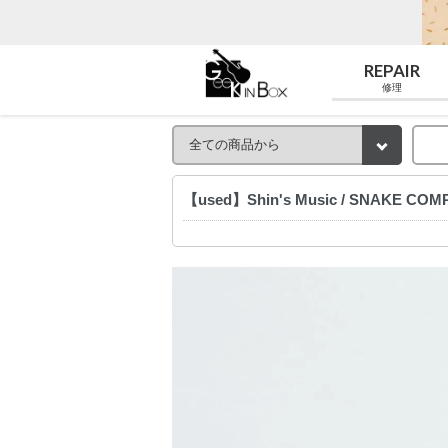
REPAIR
修理
【used】Shin's Music / SNAKE CO