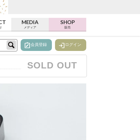
CT
MEDIA
SHOP
せ
メディア
販売
note_alt
login
会員登録
ログイン
SOLD OUT