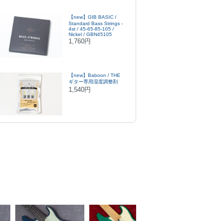
【new】GIB BASIC /
Standard Bass Strings -
4st / 45-65-85-105 /
Nickel / GBN45105
1,760円
【new】Baboon / THE
ギター専用湿度調整剤
1,540円