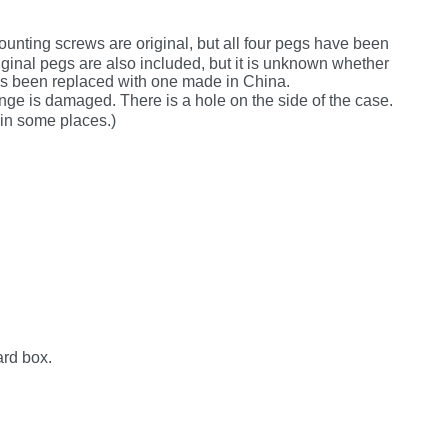
ting screws are original, but all four pegs have been
ginal pegs are also included, but it is unknown whether
as been replaced with one made in China.
ge is damaged. There is a hole on the side of the case.
 in some places.)
ard box.