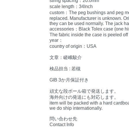
string spacing：20.0mm
scale length：34Inch
custom：The peg bushings and peg moun
replaced. Manufacturer is unknown. Ori
they can be used normally. The jack h
accessories：Black Tolex case (one hin
The fabric inside the case is peeled off
year：
country of origin：USA
文章：嵯峨駿介
検品担当 : 若槻
GIB 3か月保証付き
頑丈な段ボール箱で発送します。
海外向けの発送にも対応します。
item will be packed with a hard cardbo
we do ship internationally.
問い合わせ先
Contact Info