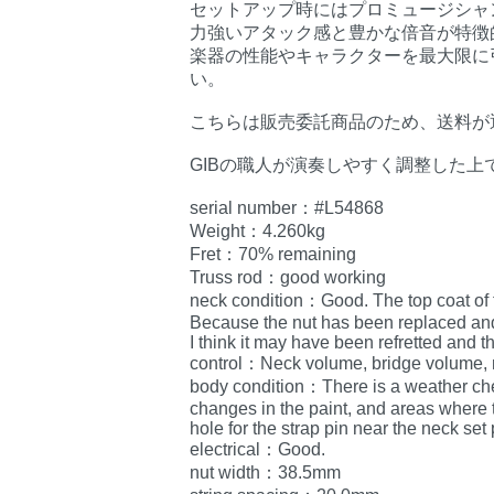
セットアップ時にはプロミュージシャンか
力強いアタック感と豊かな倍音が特徴
楽器の性能やキャラクターを最大限に
い。
こちらは販売委託商品のため、送料が
GIBの職人が演奏しやすく調整した上
serial number：#L54868
Weight：4.260kg
Fret：70% remaining
Truss rod：good working
neck condition：Good. The top coat of t
Because the nut has been replaced and 
I think it may have been refretted and t
control：Neck volume, bridge volume, 
body condition：There is a weather che
changes in the paint, and areas where th
hole for the strap pin near the neck set p
electrical：Good.
nut width：38.5mm