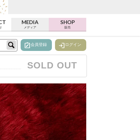
CT
MEDIA
SHOP
せ
メディア
販売
note_alt
login
会員登録
ログイン
SOLD OUT