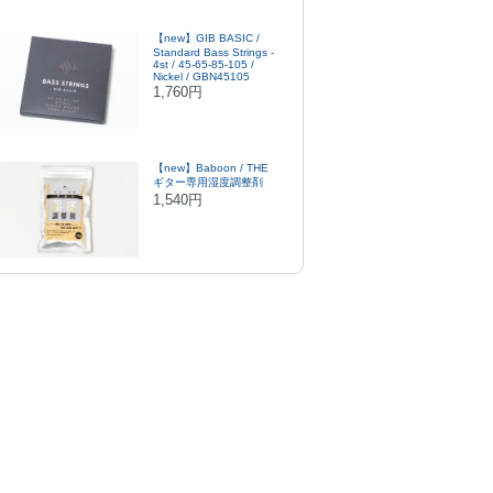
【new】GIB BASIC /
Standard Bass Strings -
4st / 45-65-85-105 /
Nickel / GBN45105
1,760円
【new】Baboon / THE
ギター専用湿度調整剤
1,540円