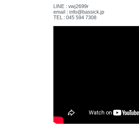
LINE : vwj2699r
email : info@bassick.jp
TEL : 045 594 7308