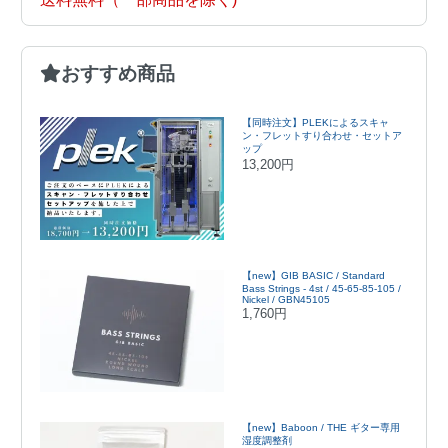
おすすめ商品
【同時注文】PLEKによるスキャ
ン・フレットすり合わせ・セットア
ップ
13,200円
【new】GIB BASIC / Standard
Bass Strings - 4st / 45-65-85-105 /
Nickel / GBN45105
1,760円
【new】Baboon / THE ギター専用
湿度調整剤