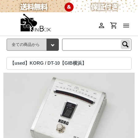
person
shopping_cart
menu
【used】KORG / DT-10【GIB横浜】