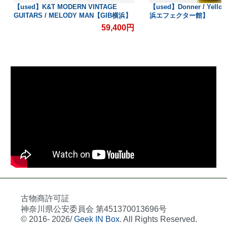
【used】K&T MODERN VINTAGE
【used】Donner / Yello
GUITARS / MELODY MAN【GIB横浜】
浜エフェクター館】
59,400円
古物商許可証
神奈川県公安委員会 第451370013696号
© 2016- 2026/
Geek IN Box
. All Rights Reserved.