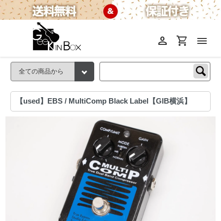
person
shopping_cart
menu
【used】EBS / MultiComp Black Label【GIB横浜】