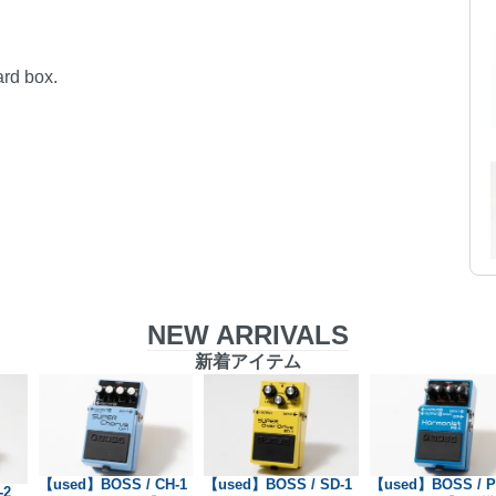
ard box.
NEW ARRIVALS
新着アイテム
【used】BOSS / CH-1
【used】BOSS / SD-1
【used】BOSS / P
-2