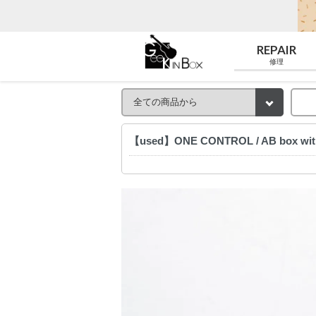
REPAIR
修理
【used】ONE CONTROL / AB box w