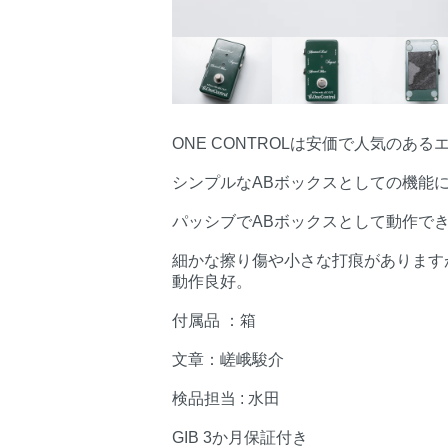
ONE CONTROLは安価で人気のあ
シンプルなABボックスとしての機能
パッシブでABボックスとして動作で
細かな擦り傷や小さな打痕があります
動作良好。
付属品 ：箱
文章：嵯峨駿介
検品担当 : 水田
GIB 3か月保証付き