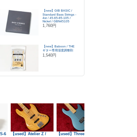
【new】GIB BASIC /
Standard Bass Strings -
4st / 45-65-85-105 /
Nickel / GBN45105
1,760円
【new】Baboon / THE
ギター専用湿度調整剤
1,540円
S-6
【used】Atelier Z /
【used】Three Dots /
【used】TOP THE