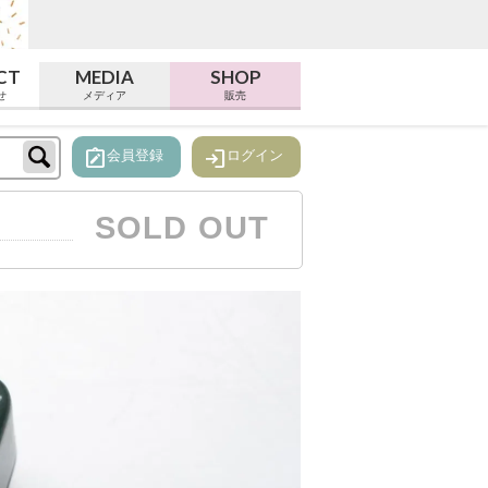
CT
MEDIA
SHOP
せ
メディア
販売
note_alt
login
会員登録
ログイン
SOLD OUT