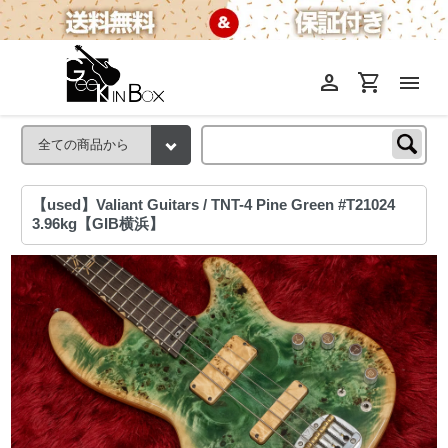
person
shopping_cart
menu
【used】Valiant Guitars / TNT-4 Pine Green #T21024
3.96kg【GIB横浜】