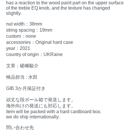
has a reaction to the wood paint part on the upper surface
of the treble EQ knob, and the texture has changed
slightly.
nut width：38mm
string spacing：19mm
custom：none
accessories：Original hard case
year：2021
country of origin：UKRaine
文章：嵯峨駿介
検品担当 : 水田
GIB 3か月保証付き
頑丈な段ボール箱で発送します。
海外向けの発送にも対応します。
item will be packed with a hard cardboard box.
we do ship internationally.
問い合わせ先