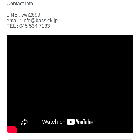
Contact Info
LINE : vwj2699r
email : info@bassick.jp
TEL : 045 534 7133