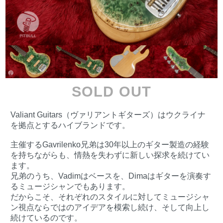
SOLD OUT
Valiant Guitars（ヴァリアントギターズ）はウクライナ
を拠点とするハイブランドです。
主催するGavrilenko兄弟は30年以上のギター製造の経験
を持ちながらも、情熱を失わずに新しい探求を続けてい
ます。
兄弟のうち、Vadimはベースを、Dimaはギターを演奏す
るミュージシャンでもあります。
だからこそ、それぞれのスタイルに対してミュージシャ
ン視点ならではのアイデアを模索し続け、そして向上し
続けているのです。