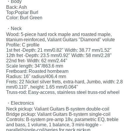
・Body
Back: Ash
Top:Poplar Burl
Color: Burl Green
・Neck
Wood: 5-piece hard rock maple and roasted maple,
titanium-reinforced, Valiant Guitars "Diamond" volute
Profile: C profile
1st fret -Depth: 21 mm/0.82" Width: 38.77 mm/1.52"
12th fret -Depth: 23.5 mm/0.92" Width: 58 mm/2.28"
22nd fret- Width: 62 mm/2.44"
Scale length: 34"/863.6 mm
Fretboard: Roasted hornbeam
Radius: 16" radius/406.4 mm
Frets: 22 Nickel silver frets, extra-hard, Jumbo, width: 2.8
mm/0.110", height: 1.65 mm/0.064"
Truss-rod: Easy-access, stainless steel truss-rod wheel
・Electronics
Neck pickup: Valiant Guitars B-system double-coil
Bridge pickup: Valiant Guitars B-system single-coil
Controls: B-system pre-amp 18v, parametric EQ, treble
and bass, 1 volume, 1 balance, 3 mini-toggle -
parallel/single-coil/series for neck pickup