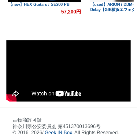
B
【used】ARION / DDM-1 Digital
【used】Donner
Delay【GIB横浜エフェクター館】
浜エフェクター館
,200円
4,400円
古物商許可証
神奈川県公安委員会 第451370013696号
© 2016- 2026/
Geek IN Box
. All Rights Reserved.