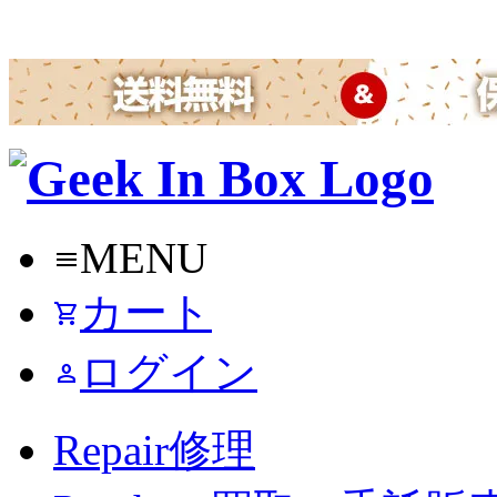
MENU
menu
カート
shopping_cart
ログイン
person
Repair
修理