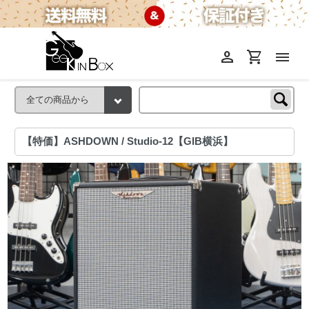
person
shopping_cart
menu
【特価】ASHDOWN / Studio-12【GIB横浜】