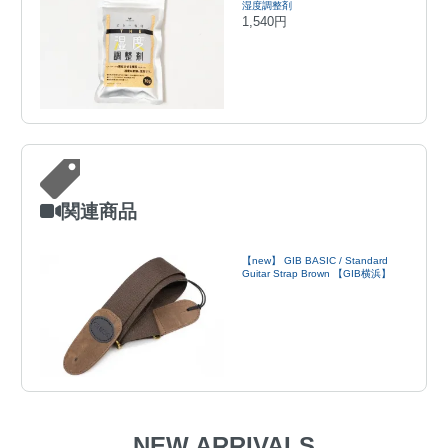
湿度調整剤
1,540円
関連商品
【new】 GIB BASIC / Standard
Guitar Strap Brown 【GIB横浜】
NEW ARRIVALS