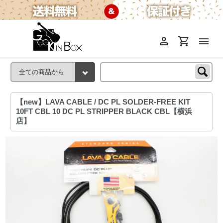
person
shopping_cart
menu
【new】LAVA CABLE / DC PL SOLDER-FREE KIT
10FT CBL 10 DC PL STRIPPER BLACK CBL【横浜
店】