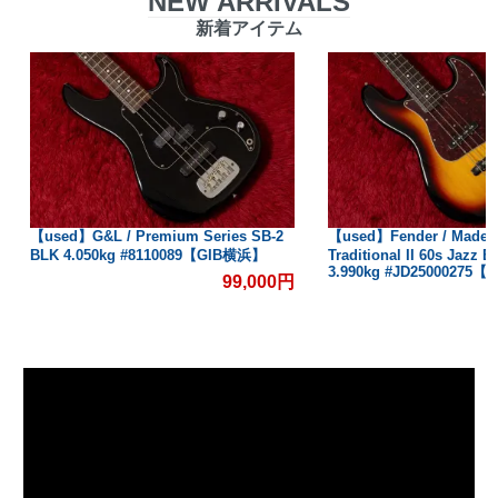
NEW ARRIVALS
新着アイテム
【used】G&L / Premium Series SB-2
【used】Fender / Made i
BLK 4.050kg #8110089【GIB横浜】
Traditional II 60s Jazz B
3.990kg #JD25000275
99,000円