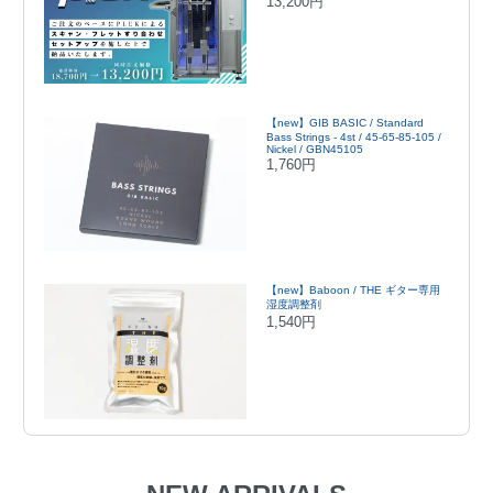
13,200円
【new】GIB BASIC / Standard
Bass Strings - 4st / 45-65-85-105 /
Nickel / GBN45105
1,760円
【new】Baboon / THE ギター専用
湿度調整剤
1,540円