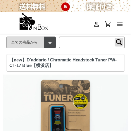
person
shopping_cart
menu
【new】D'addario / Chromatic Headstock Tuner PW-
CT-17 Blue【横浜店】