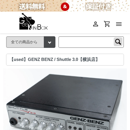
person
shopping_cart
menu
【used】GENZ BENZ / Shuttle 3.0【横浜店】