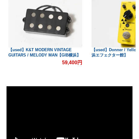
【used】K&T MODERN VINTAGE
【used】Donner / Yello
GUITARS / MELODY MAN【GIB横浜】
浜エフェクター館】
59,400円