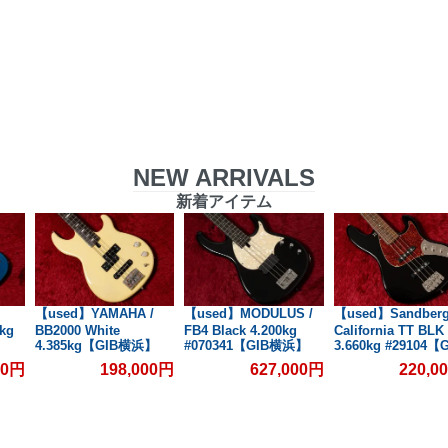
NEW ARRIVALS
新着アイテム
【used】YAMAHA /
【used】MODULUS /
【used】Sandberg
kg
BB2000 White
FB4 Black 4.200kg
California TT BLK
4.385kg【GIB横浜】
#070341【GIB横浜】
3.660kg #29104【
横浜】
00円
198,000円
627,000円
220,0