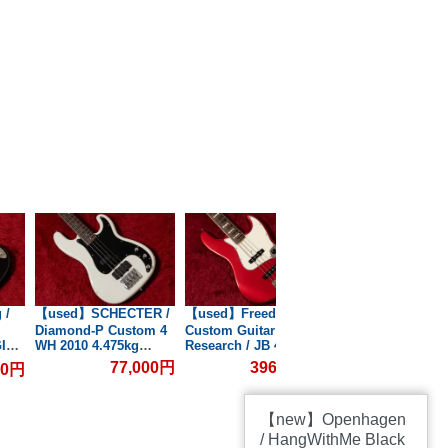
 /
【used】SCHECTER /
【used】Freedom
【used】TUNE / Zi
Diamond-P Custom 4
Custom Guitar
8N Early 1990s
GIB
WH 2010 4.475kg
Research / JB 4st CAR
4.095kg #30420【
#W10122489【GIB横
MH 2015 4.285kg
横浜】
77,000円
396,000円
00円
253,0
#00863【GIB横浜】
浜】
【new】Openhagen
/ HangWithMe Black