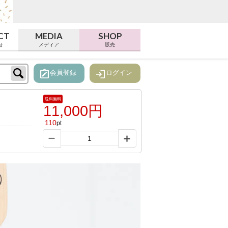
CT
MEDIA
SHOP
せ
メディア
販売
note_alt
login
会員登録
ログイン
送料無料
11,000円
110
pt