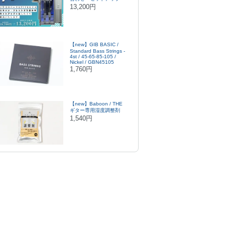
13,200円
【new】GIB BASIC /
Standard Bass Strings -
4st / 45-65-85-105 /
Nickel / GBN45105
1,760円
【new】Baboon / THE
ギター専用湿度調整剤
1,540円