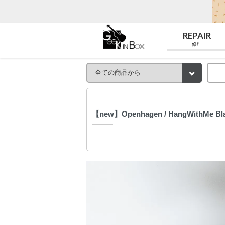
REPAIR
修理
【new】Openhagen / HangWithMe B