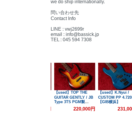
we do ship internationally.
問い合わせ先
Contact Info
LINE : vwj2699r
email : info@bassick.jp
TEL : 045 594 7308
/
【used】Three Dots /
【used】TOP THE
【used】K.Nyui /
g
FB VBM/M 3.775kg
GUITAR GENTLY / JB
CUSTOM PP 4.720
】
#T660【GIB横浜】
Type 3TS PGM製
【GIB横浜】
Jacaranda
00円
154,000円
220,000円
231,0
FingerBoard 4.225kg
【GIB横浜】