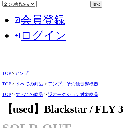
会員登録
note_alt
ログイン
login
TOP
>
アンプ
TOP
>
すべての商品
>
アンプ、その他音響機器
TOP
>
すべての商品
>
逆オークション対象商品
【used】Blackstar / FL