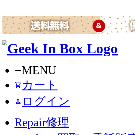
MENU
menu
カート
shopping_cart
ログイン
person
Repair
修理