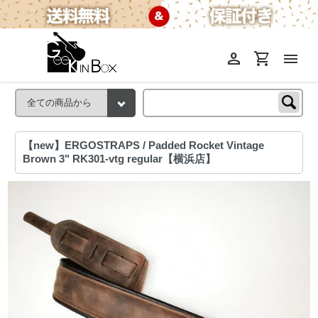
person
shopping_cart
menu
【new】ERGOSTRAPS / Padded Rocket Vintage
Brown 3" RK301-vtg regular【横浜店】