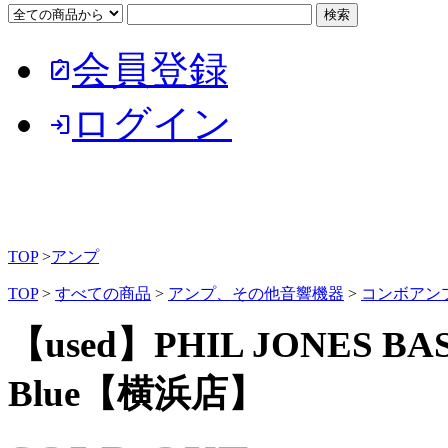
会員登録
note_alt
ログイン
login
TOP
>
アンプ
TOP
>
すべての商品
>
アンプ、その他音響機器
>
コンボアン
【used】PHIL JONES BASS
Blue【横浜店】