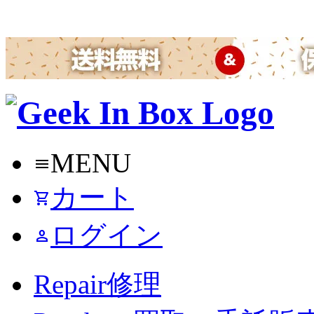
MENU
menu
カート
shopping_cart
ログイン
person
Repair
修理