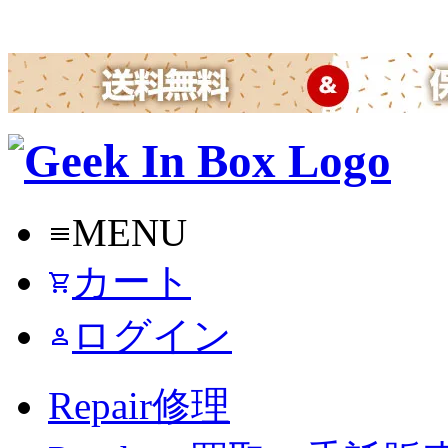
MENU
menu
カート
shopping_cart
ログイン
person
Repair
修理